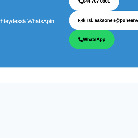
044 767 0801
kirsi.laaksonen@puheenv
la yhteydessä WhatsApin
WhatsApp