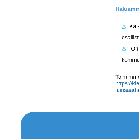
Haluamme
Kaik
osallis
Onn
kommun
Toimimme
https://ki
lainsaada