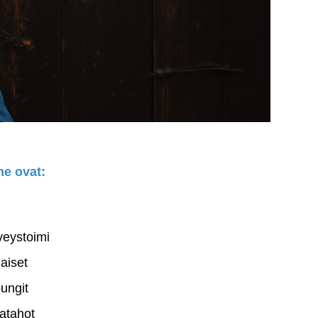
me ovat:
rveystoimi
aiset
ungit
jatahot