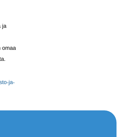
 ja
en omaa
ta.
sto-ja-