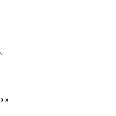
,
lä on