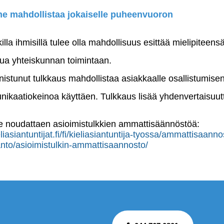
 mahdollistaa jokaiselle puheenvuoron
illa ihmisillä tulee olla mahdollisuus esittää mielipiteensä
tua yhteiskunnan toimintaan.
istunut tulkkaus mahdollistaa asiakkaalle osallistumis
ikaatiokeinoa käyttäen. Tulkkaus lisää yhdenvertaisuut
 noudattaen asioimistulkkien ammattisäännöstöä:
eliasiantuntijat.fi/fi/kieliasiantuntija-tyossa/ammattisaanno
nto/asioimistulkin-ammattisaannosto/