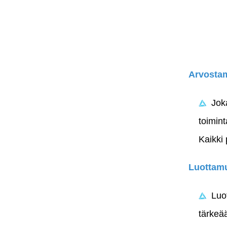
Arvosta
Jok
toimint
Kaikki 
Luottamu
Luot
tärkeää