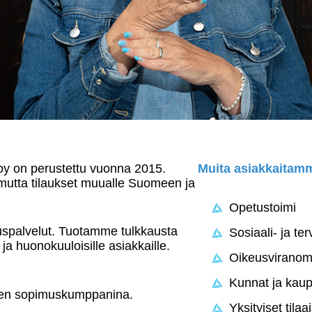
oy on perustettu vuonna 2015.
Muita asiakkaitam
utta tilaukset muualle Suomeen ja
Opetustoimi
uspalvelut. Tuotamme tulkkausta
Sosiaali- ja te
ja huonokuuloisille asiakkaille.
Oikeusviranom
Kunnat ja kaup
den sopimuskumppanina.
Yksityiset tilaa